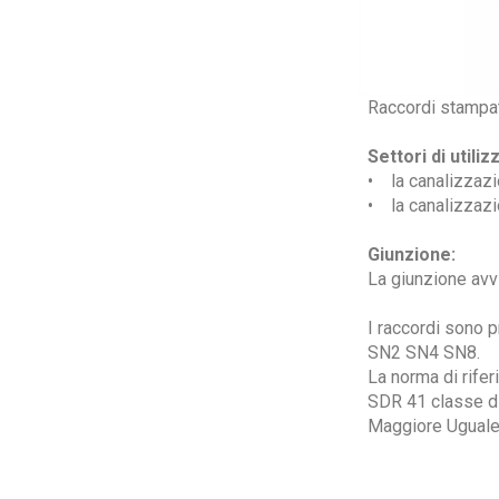
Raccordi stampat
Settori di utiliz
• la canalizzazio
• la canalizzazio
Giunzione:
La giunzione avv
I raccordi sono p
SN2 SN4 SN8.
La norma di rife
SDR 41 classe di
Maggiore Uguale