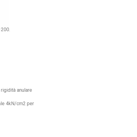
1200.
.
rigidità anulare
uale 4kN/cm2 per